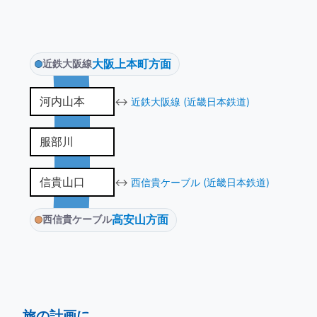
大阪上本町方面
近鉄大阪線
河内山本
↔
近鉄大阪線 (近畿日本鉄道)
服部川
信貴山口
↔
西信貴ケーブル (近畿日本鉄道)
高安山方面
西信貴ケーブル
旅の計画に